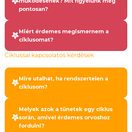
működésének? Mit figyelünk meg
pontosan?
Miért érdemes megismernem a
ciklusomat?
Ciklussal kapcsolatos kérdések
Mire utalhat, ha rendszertelen a
ciklusom?
Melyek azok a tünetek egy ciklus
során, amivel érdemes orvoshoz
fordulni?