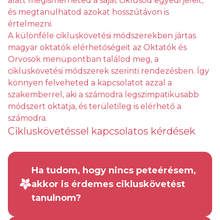
alatt megismerheted a saját ciklusod egyedi jeleit,
és megtanulhatod azokat hosszútávon is
értelmezni.
A különféle cikluskövetési módszerekben jártas
magyar oktatók elérhetőségeit az Oktatók és
Orvosok menüpontban találod meg, a
cikluskövetési módszerek szerinti rendezésben. Így
könnyen felveheted a kapcsolatot azzal a
szakemberrel, aki a számodra legszimpatikusabb
módszert oktatja, és területileg is elérhető a
számodra.
Cikluskövetéssel kapcsolatos kérdések
Ha tudom, hogy nincs peteérésem,
akkor is érdemes cikluskövetést
tanulnom?