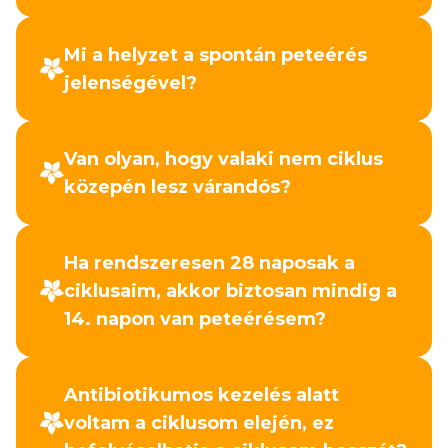
Mi a helyzet a spontán peteérés
jelenségével?
Van olyan, hogy valaki nem ciklus
közepén lesz várandós?
Ha rendszeresen 28 naposak a
ciklusaim, akkor biztosan mindig a
14. napon van peteérésem?
Antibiotikumos kezelés alatt
voltam a ciklusom elején, ez