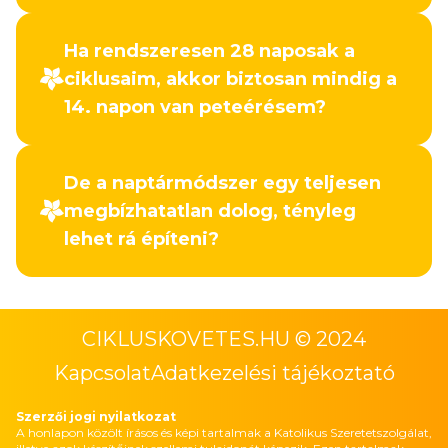
Ha rendszeresen 28 naposak a
ciklusaim, akkor biztosan mindig a
14. napon van peteérésem?
De a naptármódszer egy teljesen
megbízhatatlan dolog, tényleg
lehet rá építeni?
CIKLUSKOVETES.HU © 2024
Kapcsolat
Adatkezelési tájékoztató
Szerzői jogi nyilatkozat
A honlapon közölt írásos és képi tartalmak a Katolikus Szeretetszolgálat,