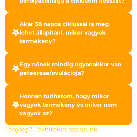
befolyásolhatja a ciklusom hosszát?
Akár 38 napos ciklussal is meg
lehet állapítani, mikor vagyok
termékeny?
Egy nőnek mindig ugyanakkor van
peteérése/ovulációja?
Honnan tudhatom, hogy mikor
vagyok termékeny és mikor nem
vagyok az?
Tényleg? Tévhiteket oszlatunk