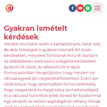
Gyakran ismételt
kérdések
Oktatói munkánk során a kamaszlányok, fiatal nők,
de akár feleségek is gyakran tesznek fel olyan
kérdéseket, melyeket fontosnak érzünk tisztázni.
Az alábbiakban ezek közül a legjellemzőbbeket
gyűjtöttük össze, és válaszolunk is rájuk.
Fontos azonban hangsúlyozni, hogy minden nő
ciklusa egyedi (és megismételhetetlen). Ezért azt
tanácsoljuk, hogy amennyiben fontos számodra,
hogy megismerd és megértsd a termékenységed
és a ciklusod különféle jeleit, keress fel bizalommal
egy oktatót! Az oktató segítségével néhány hónap